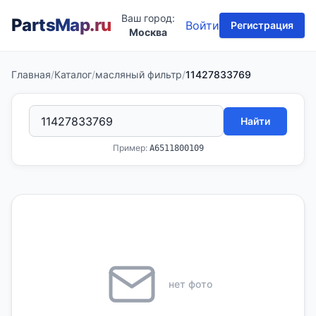
Ваш город:
PartsMap
.ru
Войти
Регистрация
Москва
Главная
/
Каталог
/
масляный фильтр
/
11427833769
Найти
Пример:
A6511800109
нет фото