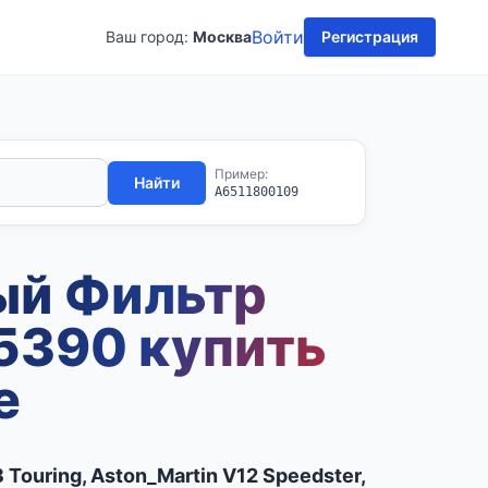
Войти
Ваш город:
Москва
Регистрация
Пример:
Найти
A6511800109
ый Фильтр
5390 купить
е
8 Touring, Aston_Martin V12 Speedster,