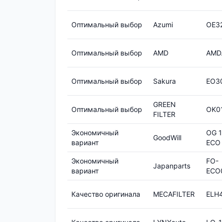
Оптимальный выбор
Azumi
OE3
Оптимальный выбор
AMD
AMD
Оптимальный выбор
Sakura
EO3
GREEN
Оптимальный выбор
OK0
FILTER
Экономичный
OG 1
GoodWill
вариант
ECO
Экономичный
FO-
Japanparts
вариант
ECO
Качество оригинала
MECAFILTER
ELH