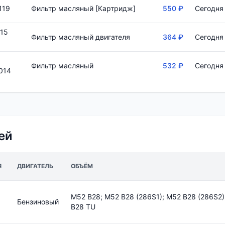
119
Фильтр масляный [Картридж]
550 ₽
Сегодня 
15
Фильтр масляный двигателя
364 ₽
Сегодня 
Фильтр масляный
532 ₽
Сегодня 
014
ей
Я
ДВИГАТЕЛЬ
ОБЪЁМ
M52 B28; M52 B28 (286S1); M52 B28 (286S2)
Бензиновый
B28 TU