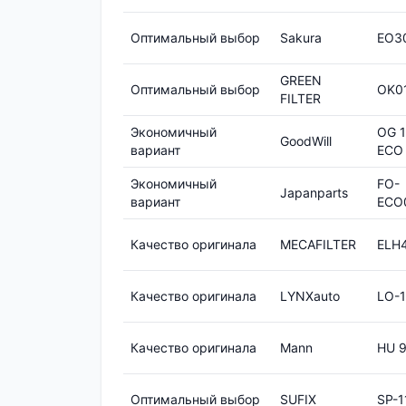
Оптимальный выбор
Sakura
EO3
GREEN
Оптимальный выбор
OK0
FILTER
Экономичный
OG 1
GoodWill
вариант
ECO
Экономичный
FO-
Japanparts
вариант
ECO
Качество оригинала
MECAFILTER
ELH
Качество оригинала
LYNXauto
LO-1
Качество оригинала
Mann
HU 9
Оптимальный выбор
SUFIX
SP-1