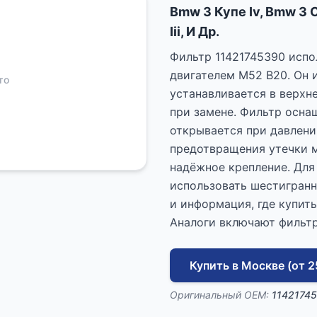
Bmw 3 Купе Iv, Bmw 3 С
Iii, И Др.
Фильтр 11421745390 испо
двигателем M52 B20. Он 
то
устанавливается в верхне
при замене. Фильтр осна
открывается при давлени
предотвращения утечки м
надёжное крепление. Для
использовать шестигранн
и информация, где купит
Аналоги включают фильтр
Купить в Москве (от 2
Оригинальный OEM:
1142174