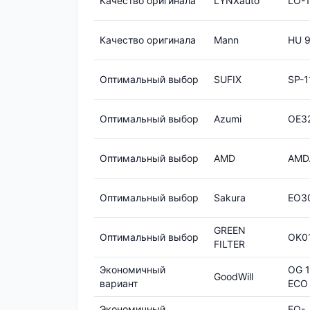
Качество оригинала
LYNXauto
LO-1
Качество оригинала
Mann
HU 9
Оптимальный выбор
SUFIX
SP-1
Оптимальный выбор
Azumi
OE3
Оптимальный выбор
AMD
AMD
Оптимальный выбор
Sakura
EO3
GREEN
Оптимальный выбор
OK0
FILTER
Экономичный
OG 1
GoodWill
вариант
ECO
Экономичный
FO-