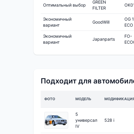
GREEN
Оптимальный выбор
OK0
FILTER
Экономичный
OG 1
GoodWill
вариант
ECO
Экономичный
FO-
Japanparts
вариант
ECO
Подходит для автомобил
ФОТО
МОДЕЛЬ
МОДИФИКАЦИ
5
универсал
528 i
IV