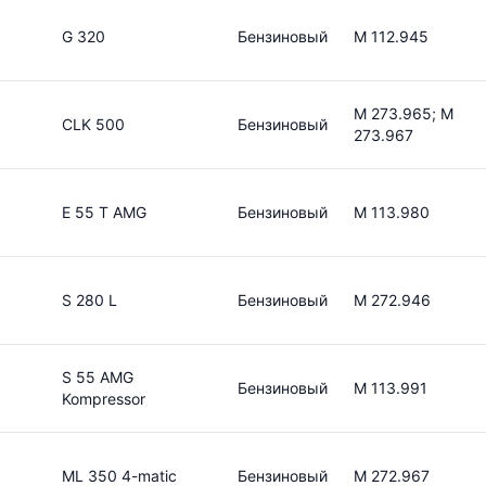
G 320
Бензиновый
M 112.945
M 273.965; M
CLK 500
Бензиновый
273.967
E 55 T AMG
Бензиновый
M 113.980
S 280 L
Бензиновый
M 272.946
S 55 AMG
Бензиновый
M 113.991
Kompressor
ML 350 4-matic
Бензиновый
M 272.967