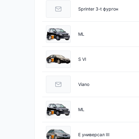
Sprinter 3-t фургон
ML
S VI
Viano
ML
E универсал III