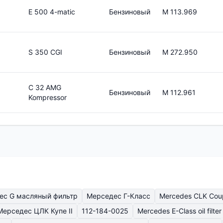
E 500 4-matic
Бензиновый
M 113.969
S 350 CGI
Бензиновый
M 272.950
C 32 AMG
Бензиновый
M 112.961
Kompressor
ес G масляный фильтр
Мерседес Г-Класс
Mercedes CLK Coupe 
Мерседес ЦЛК Купе II
112-184-0025
Mercedes E-Class oil filter