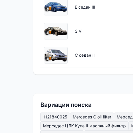
E седан III
S VI
C седан II
Вариации поиска
1121840025
Mercedes G oil filter
Мерсед
Мерседес ЦЛК Купе II масляный фильтр