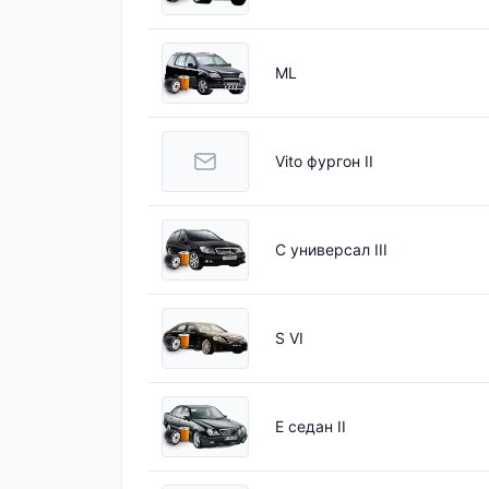
ML
Vito фургон II
C универсал III
S VI
E седан II