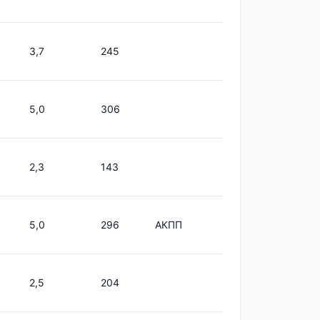
3,7
245
5,0
306
2,3
143
5,0
296
АКПП
2,5
204