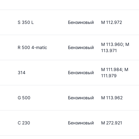
S 350 L
Бензиновый
M 112.972
M 113.960; M
R 500 4-matic
Бензиновый
113.971
M 111.984; M
314
Бензиновый
111.979
G 500
Бензиновый
M 113.962
C 230
Бензиновый
M 272.921