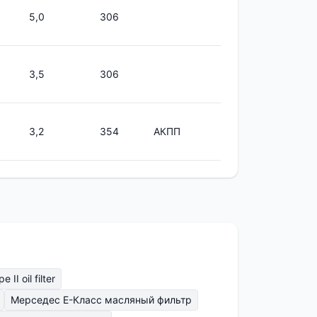
5,0
306
3,5
306
3,2
354
АКПП
II oil filter
Мерседес Е-Класс масляный фильтр