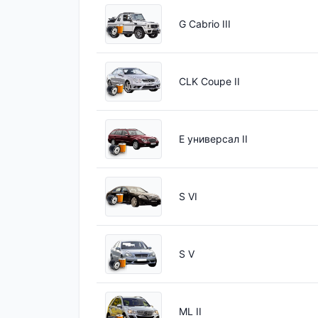
G Cabrio III
CLK Coupe II
E универсал II
S VI
S V
ML II