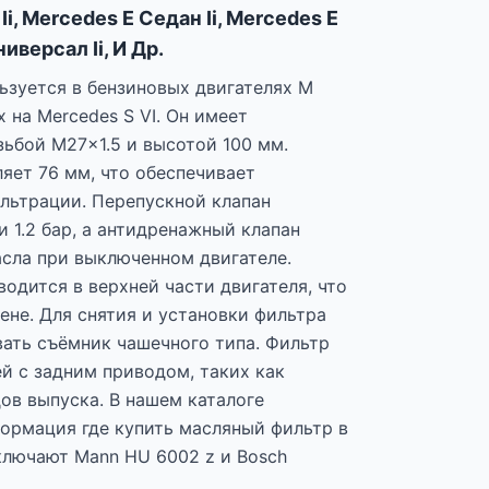
 Ii, Mercedes E Седан Ii, Mercedes E
ниверсал Ii, И Др.
ьзуется в бензиновых двигателях M
 на Mercedes S VI. Он имеет
зьбой M27x1.5 и высотой 100 мм.
яет 76 мм, что обеспечивает
льтрации. Перепускной клапан
 1.2 бар, а антидренажный клапан
сла при выключенном двигателе.
одится в верхней части двигателя, что
ене. Для снятия и установки фильтра
ать съёмник чашечного типа. Фильтр
й с задним приводом, таких как
ов выпуска. В нашем каталоге
ормация где купить масляный фильтр в
ключают Mann HU 6002 z и Bosch