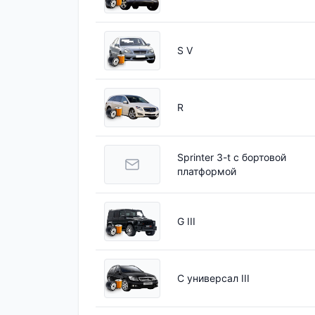
S V
R
Sprinter 3-t c бортовой
платформой
G III
C универсал III