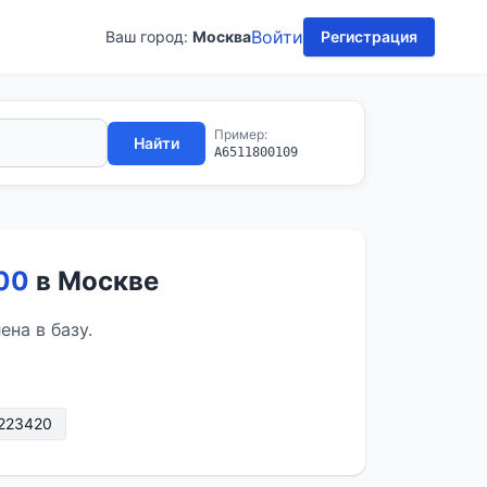
Войти
Ваш город:
Москва
Регистрация
Пример:
Найти
A6511800109
00
в Москве
на в базу.
223420