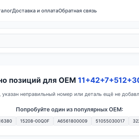
талог
Доставка и оплата
Обратная связь
ено позиций для OEM
11+42+7+512+3
 указан неправильный номер или деталь ещё не добавле
Попробуйте один из популярных OEM:
16380
15208-00Q0F
A6561800009
51055030017
32