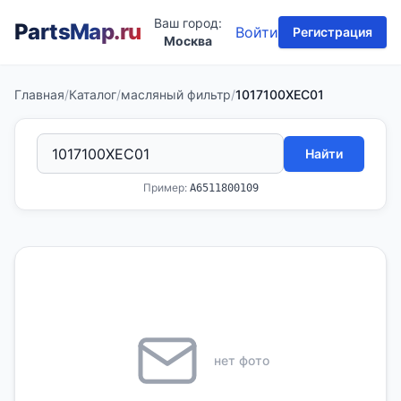
Ваш город:
PartsMap
.ru
Войти
Регистрация
Москва
Главная
/
Каталог
/
масляный фильтр
/
1017100XEC01
Найти
Пример:
A6511800109
нет фото