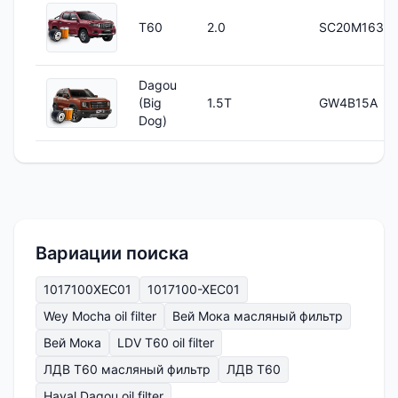
T60
2.0
SC20M163Q
Dagou
(Big
1.5T
GW4B15A
Dog)
Вариации поиска
1017100XEC01
1017100-XEC01
Wey Mocha oil filter
Вей Мока масляный фильтр
Вей Мока
LDV T60 oil filter
ЛДВ Т60 масляный фильтр
ЛДВ Т60
Haval Dagou oil filter