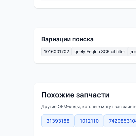
Вариации поиска
1016001702
geely Englon SC6 oil filter
дж
Похожие запчасти
Другие OEM-коды, которые могут вас заинт
31393188
1012110
742085310