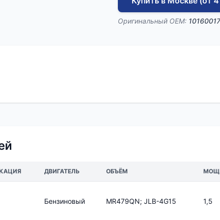
Купить в Москве (от 4
Оригинальный OEM:
1016001
ей
КАЦИЯ
ДВИГАТЕЛЬ
ОБЪЁМ
МОЩ
Бензиновый
MR479QN; JLB-4G15
1,5