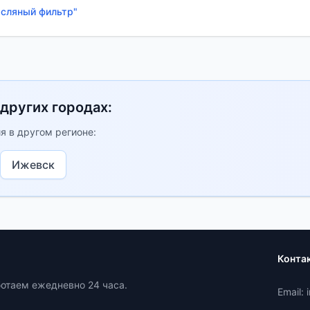
асляный фильтр"
 других городах:
я в другом регионе:
Ижевск
Конта
ботаем ежедневно 24 часа.
Email: