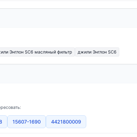
или Энглон SC6 масляный фильтр
джили Энглон SC6
ересовать:
8
15607-1690
4421800009