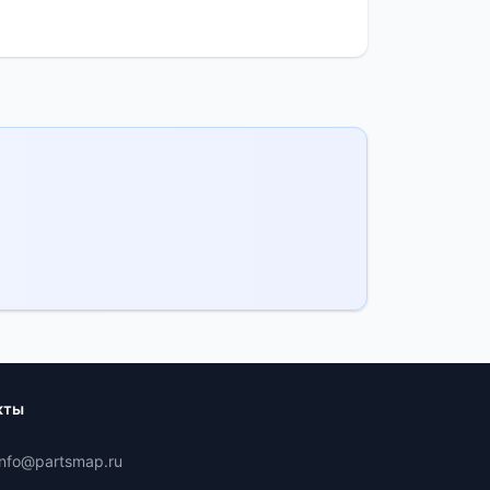
кты
 info@partsmap.ru