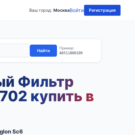
Войти
Ваш город:
Москва
Регистрация
Пример:
Найти
A6511800109
ый Фильтр
702 купить в
glon Sc6