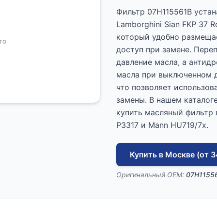
Фильтр 07H115561B устан
Lamborghini Sian FKP 37 
который удобно размещае
то
доступ при замене. Пере
давление масла, а антид
масла при выключенном д
что позволяет использов
замены. В нашем каталог
купить масляный фильтр 
P3317 и Mann HU719/7x.
Купить в Москве (от 3
Оригинальный OEM:
07H1155