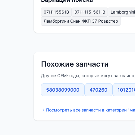
07H115561B
07H-115-561-B
Lamborghini 
Ламборгини Сиан ФКП 37 Роадстер
Похожие запчасти
Другие OEM-коды, которые могут вас заинт
58038099000
470260
101201
→ Посмотреть все запчасти в категории "м