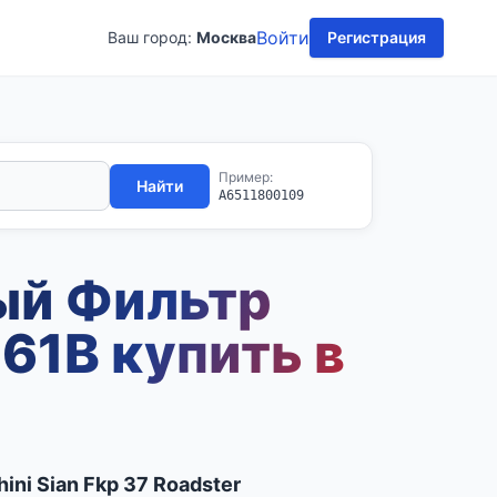
Войти
Ваш город:
Москва
Регистрация
Пример:
Найти
A6511800109
ый Фильтр
61B купить в
ini Sian Fkp 37 Roadster