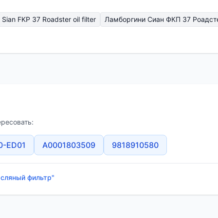
Sian FKP 37 Roadster oil filter
Ламборгини Сиан ФКП 37 Роадст
ересовать:
0-ED01
A0001803509
9818910580
асляный фильтр"