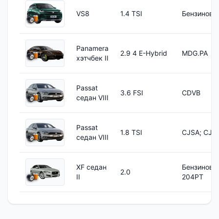
VS8
1.4 TSI
Бензиновы
Panamera
2.9 4 E-Hybrid
MDG.PA
хэтчбек II
Passat
3.6 FSI
CDVB
седан VIII
Passat
1.8 TSI
CJSA; CJS
седан VIII
XF седан
Бензиновы
2.0
II
204PT