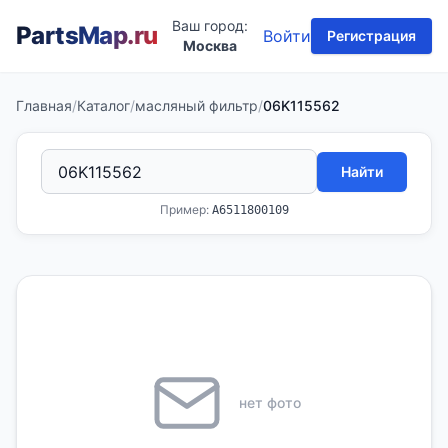
Ваш город:
PartsMap
.ru
Войти
Регистрация
Москва
Главная
/
Каталог
/
масляный фильтр
/
06K115562
Найти
Пример:
A6511800109
нет фото