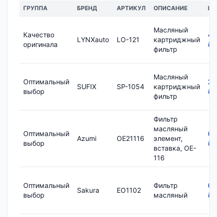
ГРУППА
БРЕНД
АРТИКУЛ
ОПИСАНИЕ
ЦЕ
Масляный
Качество
45
LYNXauto
LO-121
картриджный
оригинала
₽
фильтр
Масляный
Оптимальный
23
SUFIX
SP-1054
картриджный
выбор
₽
фильтр
Фильтр
масляный
Оптимальный
67
Azumi
OE21116
элемент,
выбор
₽
вставка, OE-
116
Оптимальный
Фильтр
64
Sakura
EO1102
выбор
масляный
₽