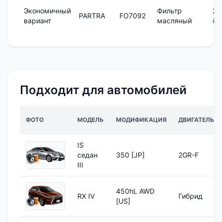
Экономичный
Фильтр
22
PARTRA
FO7092
вариант
масляный
₽
Подходит для автомобилей
ФОТО
МОДЕЛЬ
МОДИФИКАЦИЯ
ДВИГАТЕЛЬ
IS
седан
350 [JP]
2GR-F
III
450hL AWD
RX IV
Гибрид
[US]