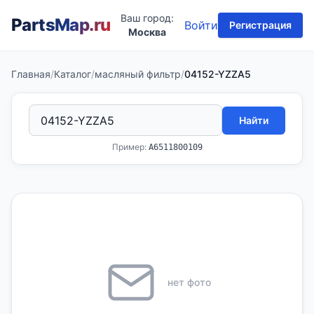
Ваш город:
PartsMap
.ru
Войти
Регистрация
Москва
Главная
/
Каталог
/
масляный фильтр
/
04152-YZZA5
Найти
Пример:
A6511800109
нет фото