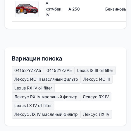
A
хэтчбек
A 250
Бензиновый
IV
Вариации поиска
04152-YZZA5
04152YZZA5
Lexus IS III oil filter
Лексус ИС III масляный фильтр
Лексус ИС III
Lexus RX IV oil filter
Лексус RX IV масляный фильтр
Лексус RX IV
Lexus LX IV oil filter
Лексус ЛХ IV масляный фильтр
Лексус ЛХ IV