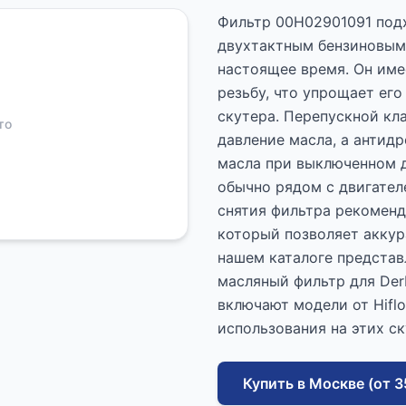
Фильтр 00H02901091 подх
двухтактным бензиновым 
настоящее время. Он име
резьбу, что упрощает ег
скутера. Перепускной кл
то
давление масла, а антид
масла при выключенном д
обычно рядом с двигателе
снятия фильтра рекоменд
который позволяет аккур
нашем каталоге представ
масляный фильтр для Derb
включают модели от Hiflo
использования на этих ск
Купить в Москве (от 3