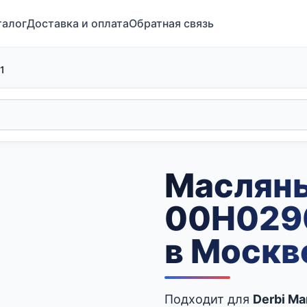
талог
Доставка и оплата
Обратная связь
1
Маслян
00H0290
в Москв
Подходит для
Derbi Ma