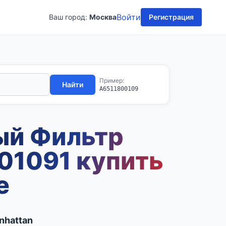
Войти
Ваш город:
Москва
Регистрация
Пример:
Найти
A6511800109
ый Фильтр
1091 купить
е
nhattan