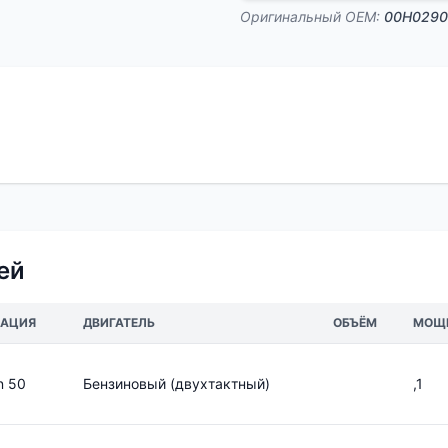
Оригинальный OEM:
00H0290
ей
АЦИЯ
ДВИГАТЕЛЬ
ОБЪЁМ
МОЩ
n 50
Бензиновый (двухтактный)
,1