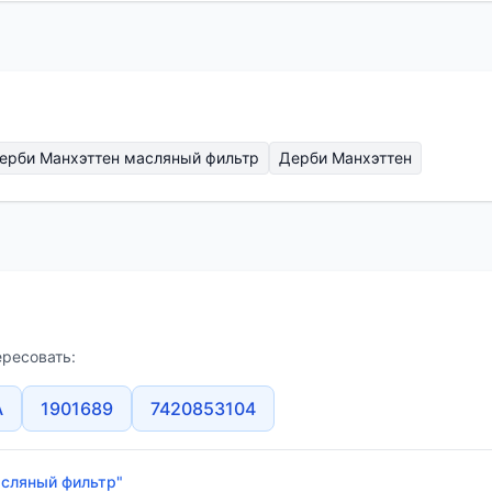
ерби Манхэттен масляный фильтр
Дерби Манхэттен
ересовать:
A
1901689
7420853104
асляный фильтр"