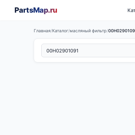
PartsMap
.ru
Ка
Главная
/
Каталог
/
масляный фильтр
/
00H0290109