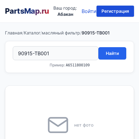
Ваш город:
PartsMap
.ru
Войти
Регистрация
Абакан
Главная
/
Каталог
/
масляный фильтр
/
90915-TB001
Найти
Пример:
A6511800109
нет фото