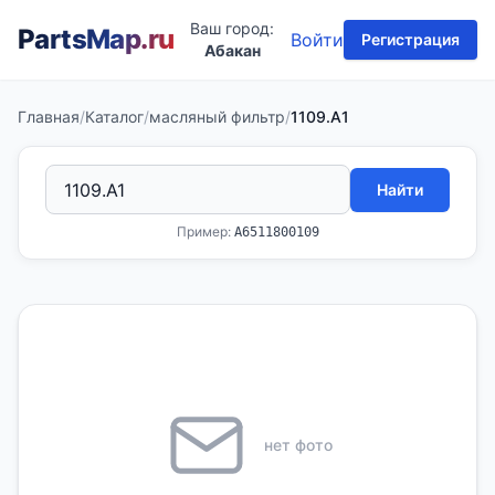
Ваш город:
PartsMap
.ru
Войти
Регистрация
Абакан
Главная
/
Каталог
/
масляный фильтр
/
1109.A1
Найти
Пример:
A6511800109
нет фото